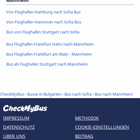
Mannheim
Von Flughafen Hamburg nach Sofia Bus
Von Flughafen Hannover nach Sofia Bus
Bus von Flughafen Stuttgart nach Sofia
Bus Flughafen Frankfurt Hahn nach Mannheim
Bus Flughafen Frankfurt am Main - Mannheim
Bus ab Flughafen Stuttgart nach Mannheim
CheckMyBus
›
Busse in Bulgarien
›
Bus nach Sofia
›
Bus nach Mannheim
IMPRESSUM
METHODIK
DATENSCHUTZ
COOKIE-EINSTELLUNGEN
ÜBER UNS
BEITRAG