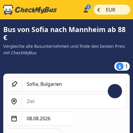
|
|
€
EUR
Bus von Sofia nach Mannheim ab 88
€
Vergleiche alle Busunternehmen und finde den besten Preis
mit CheckMyBus
1