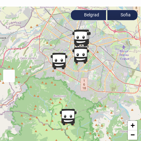
Belgrad
Sofia
+
−