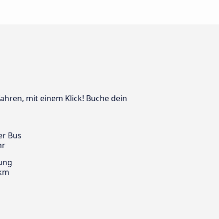
ahren, mit einem Klick! Buche dein
er Bus
hr
ung
 km