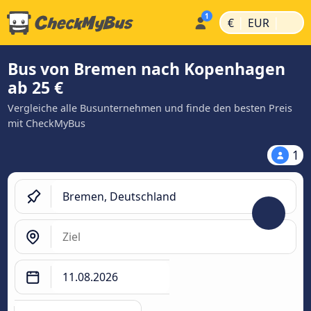
|
|
€
EUR
Bus von Bremen nach Kopenhagen
ab 25 €
Vergleiche alle Busunternehmen und finde den besten Preis
mit CheckMyBus
1