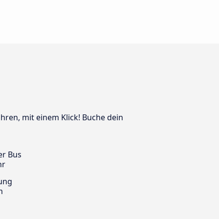
ahren, mit einem Klick! Buche dein
er Bus
hr
ung
m