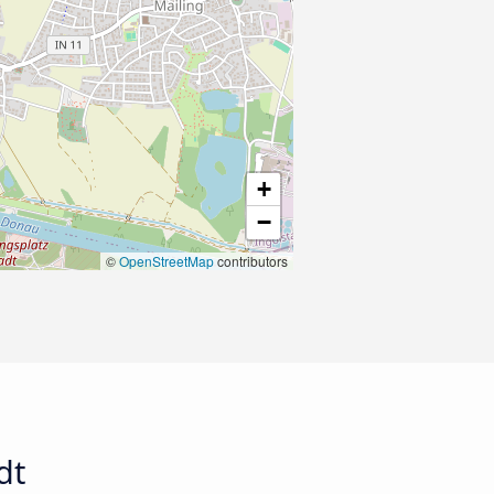
+
−
©
OpenStreetMap
contributors
dt