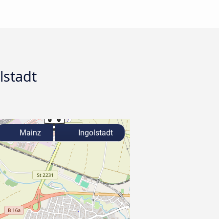
lstadt
Mainz
Ingolstadt