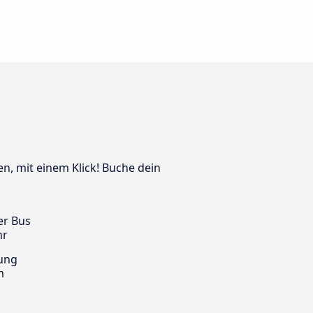
en, mit einem Klick! Buche dein
er Bus
hr
ung
m