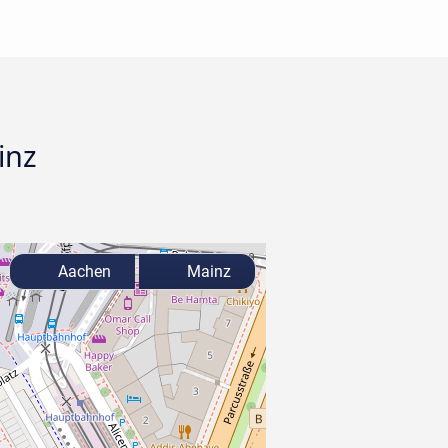
inz
Aachen
Mainz