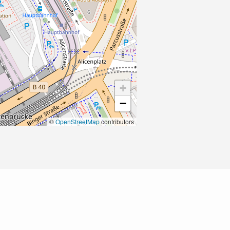
+
−
©
OpenStreetMap
contributors