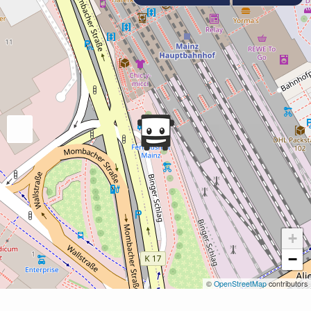
+
−
©
OpenStreetMap
contributors