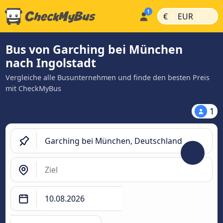
|
|
€
EUR
Bus von Garching bei München
nach Ingolstadt
Vergleiche alle Busunternehmen und finde den besten Preis
mit CheckMyBus
1