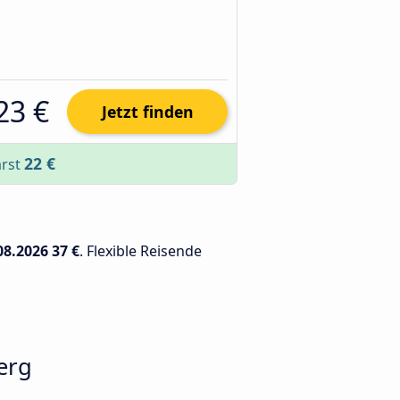
23 €
Jetzt finden
22 €
arst
08.2026
37 €
. Flexible Reisende
erg