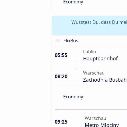
Economy
Wusstest Du, dass Du meh
FlixBus
Lublin
05:55
Hauptbahnhof
Warschau
08:20
Zachodnia Busbah
Economy
Warschau
09:25
Metro Młociny