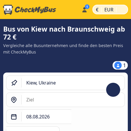
|
|
€
EUR
Bus von Kiew nach Braunschweig ab
72 €
Vergleiche alle Busunternehmen und finde den besten Preis
mit CheckMyBus
1