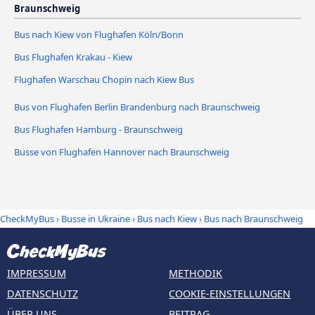
Braunschweig
Bus nach Kiew von Flughafen Köln/Bonn
Bus Flughafen Krakau - Kiew
Flughafen Warschau Chopin nach Kiew Bus
Bus von Flughafen Berlin Brandenburg nach Braunschweig
Bus Flughafen Hamburg - Braunschweig
Busse von Flughafen Hannover nach Braunschweig
CheckMyBus
›
Busse in Ukraine
›
Bus nach Kiew
›
Bus nach Braunschweig
IMPRESSUM
METHODIK
DATENSCHUTZ
COOKIE-EINSTELLUNGEN
ÜBER UNS
BEITRAG