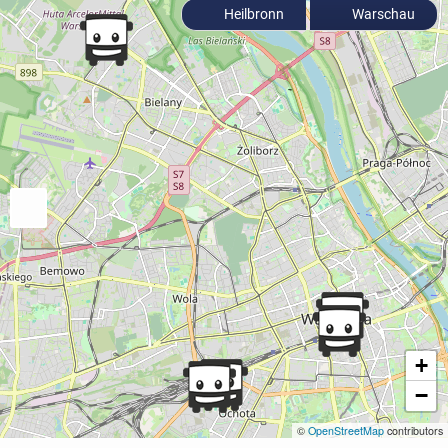
Heilbronn
Warschau
+
−
©
OpenStreetMap
contributors