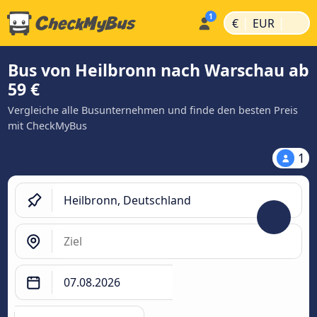
|
|
€
EUR
Bus von Heilbronn nach Warschau ab
59 €
Vergleiche alle Busunternehmen und finde den besten Preis
mit CheckMyBus
1