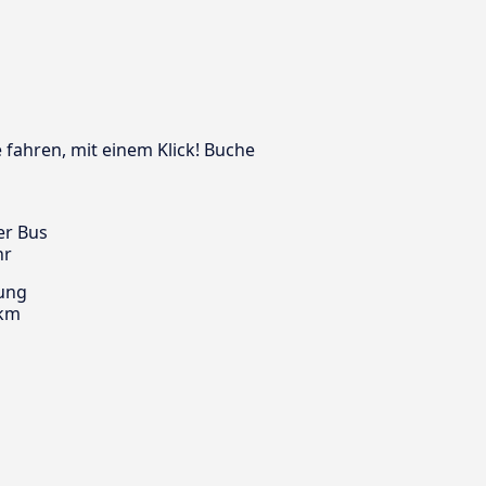
e fahren, mit einem Klick! Buche
er Bus
hr
ung
 km