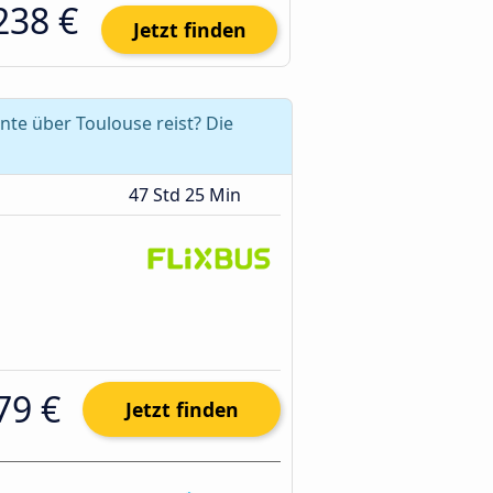
238 €
Jetzt finden
te über Toulouse reist? Die
47 Std 25 Min
79 €
Jetzt finden