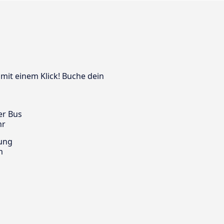
 mit einem Klick! Buche dein
er Bus
hr
ung
m