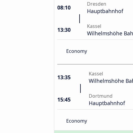
Dresden
08:10
Hauptbahnhof
Kassel
13:30
Wilhelmshöhe Ba
Economy
Kassel
13:35
Wilhelmshöhe Ba
Dortmund
15:45
Hauptbahnhof
Economy