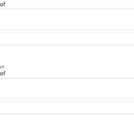
of
en
of