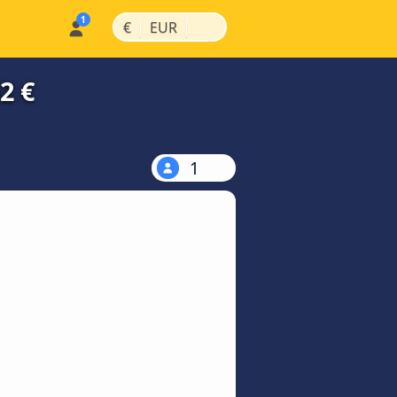
|
|
€
EUR
2 €
1