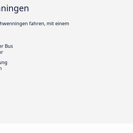
nningen
-Schwenningen fahren, mit einem
er Bus
hr
ung
m