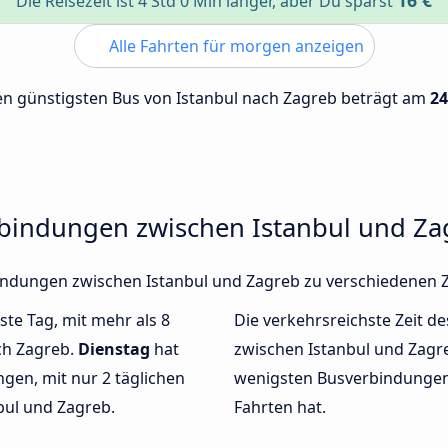
16 €
Die Reisezeit ist 4 Std 0 Min länger, aber Du sparst
Alle Fahrten für morgen anzeigen
 den günstigsten Bus von Istanbul nach Zagreb beträgt am
24
rbindungen zwischen Istanbul und Za
rbindungen zwischen Istanbul und Zagreb zu verschiedenen
ste Tag, mit mehr als 8
Die verkehrsreichste Zeit de
ch Zagreb.
Dienstag
hat
zwischen Istanbul und Zag
gen, mit nur 2 täglichen
wenigsten Busverbindungen 
ul und Zagreb.
Fahrten hat.