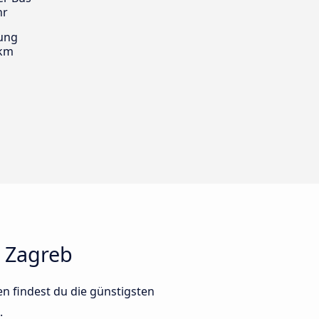
hr
ung
 km
 Zagreb
n findest du die günstigsten
.