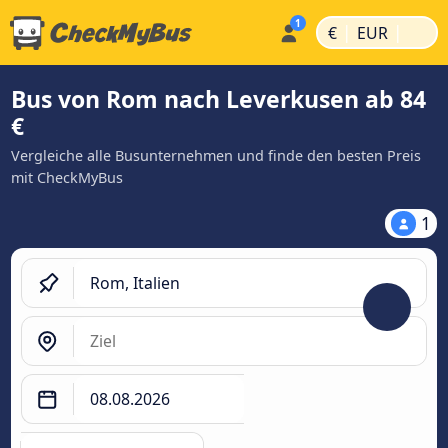
|
|
€
EUR
Bus von Rom nach Leverkusen ab 84
€
Vergleiche alle Busunternehmen und finde den besten Preis
mit CheckMyBus
1