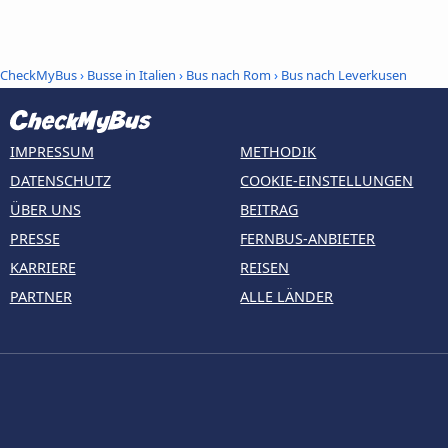
CheckMyBus
›
Busse in Italien
›
Bus nach Rom
›
Bus nach Leverkusen
IMPRESSUM
METHODIK
DATENSCHUTZ
COOKIE-EINSTELLUNGEN
ÜBER UNS
BEITRAG
PRESSE
FERNBUS-ANBIETER
KARRIERE
REISEN
PARTNER
ALLE LÄNDER