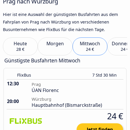
Prag nach Würzburg
Hier ist eine Auswahl der günstigsten Busfahrten aus dem
Fahrplan von Prag nach Würzburg von verschiedenen
Busunternehmen wie FlixBus für die nächsten Tage.
Heute
Morgen
Mittwoch
Donner
28 €
24 €
24 €
Günstigste Busfahrten Mittwoch
FlixBus
7 Std 30 Min
12:30
Prag
ÚAN Florenc
Würzburg
20:00
Hauptbahnhof (Bismarckstraße)
24 €
Jetzt finden