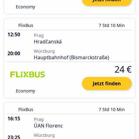
Economy
FlixBus
7 Std 10 Min
12:50
Prag
Hradčanská
Würzburg
20:00
Hauptbahnhof (Bismarckstraße)
24 €
Jetzt finden
Economy
FlixBus
7 Std 10 Min
16:15
Prag
ÚAN Florenc
Würzburg
23:25