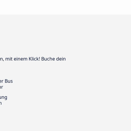
n, mit einem Klick! Buche dein
er Bus
hr
ung
m