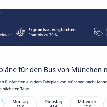
m
Ergebnisse vergleichen
eltweit
Spar bis zu 70 %
hrpläne für den Bus von München
gsten Busfahrten aus dem Fahrplan von München nach Hann
e nächsten Tage.
Montag
Dienstag
Mittwoch
53 €
44 €
47 €