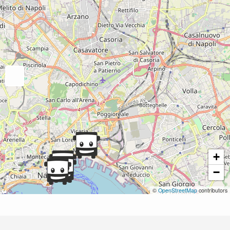
+
−
©
OpenStreetMap
contributors