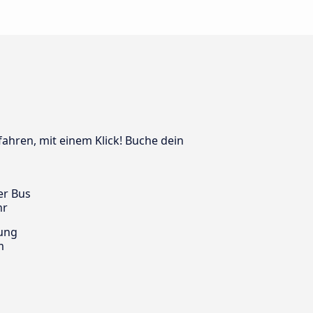
fahren, mit einem Klick! Buche dein
er Bus
hr
ung
m