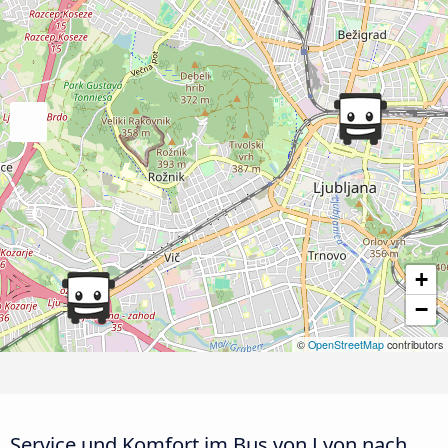
+
−
©
OpenStreetMap
contributors
Service und Komfort im Bus von Lyon nach