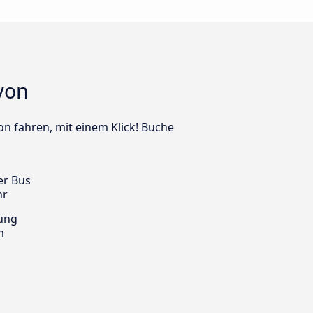
yon
on fahren, mit einem Klick! Buche
er Bus
hr
ung
m