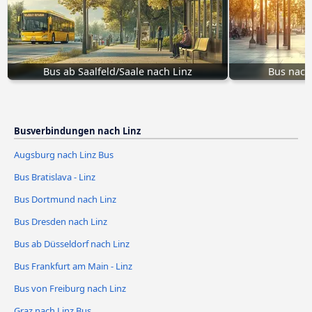
Bus ab Saalfeld/Saale nach Linz
Bus nach
Busverbindungen nach Linz
Augsburg nach Linz Bus
Bus Bratislava - Linz
Bus Dortmund nach Linz
Bus Dresden nach Linz
Bus ab Düsseldorf nach Linz
Bus Frankfurt am Main - Linz
Bus von Freiburg nach Linz
Graz nach Linz Bus