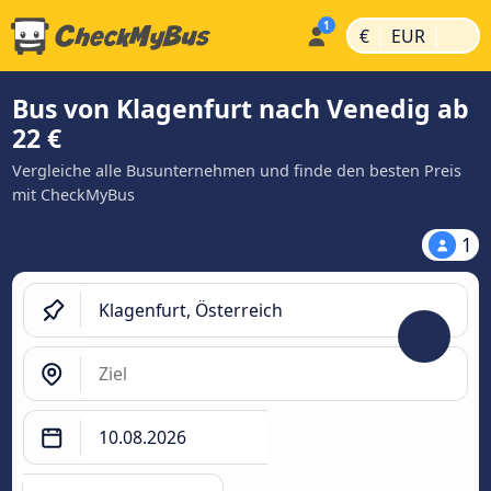
|
|
€
EUR
Bus von Klagenfurt nach Venedig ab
22 €
Vergleiche alle Busunternehmen und finde den besten Preis
mit CheckMyBus
1