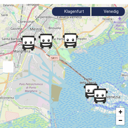
Klagenfurt
Venedig
+
−