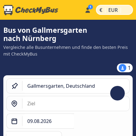
|
|
€
EUR
Bus von Gallmersgarten
nach Nürnberg
Vergleiche alle Busunternehmen und finde den besten Preis
mit CheckMyBus
1