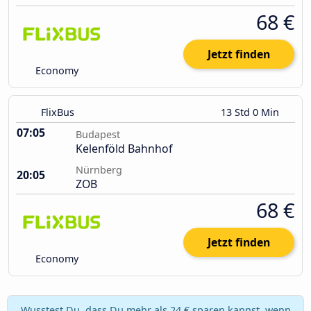
68 €
Jetzt finden
Economy
FlixBus
13 Std 0 Min
07:05
Budapest
Kelenföld Bahnhof
Nürnberg
20:05
ZOB
68 €
Jetzt finden
Economy
Wusstest Du, dass Du mehr als 24 € sparen kannst, wenn