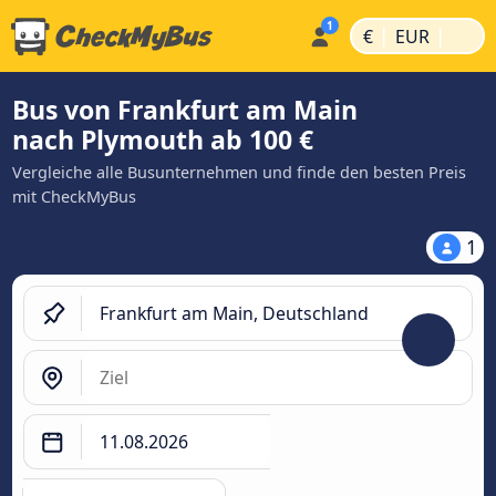
|
|
€
EUR
Bus von Frankfurt am Main
nach Plymouth ab 100 €
Vergleiche alle Busunternehmen und finde den besten Preis
mit CheckMyBus
1