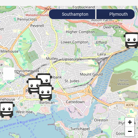
Southampton
Plymouth
+
−