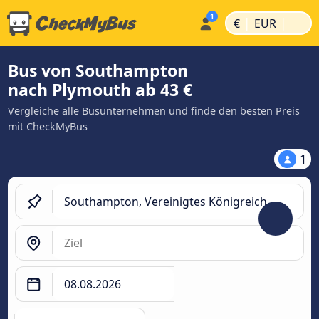
|
|
€
EUR
Bus von Southampton
nach Plymouth ab 43 €
Vergleiche alle Busunternehmen und finde den besten Preis
mit CheckMyBus
1