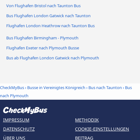
Von Flughafen Bristol nach Taunton Bus
Bus Flughafen London Gatwick nach Taunton
Flughafen London Heathrow nach Taunton Bus
Bus Flughafen Birmingham - Plymouth
Flughafen Exeter nach Plymouth Busse
Bus ab Flughafen London Gatwick nach Plymouth
CheckMyBus
›
Busse in Vereinigtes Königreich
›
Bus nach Taunton
›
Bus
nach Plymouth
IMPRESSUM
METHODIK
DATENSCHUTZ
COOKIE-EINSTELLUNGEN
ÜBER UNS
BEITRAG