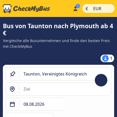
|
|
€
EUR
Bus von Taunton nach Plymouth ab 4
€
Vergleiche alle Busunternehmen und finde den besten Preis
mit CheckMyBus
1