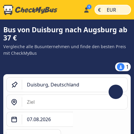
|
|
€
EUR
Bus von Duisburg nach Augsburg ab
37 €
Vergleiche alle Busunternehmen und finde den besten Preis
mit CheckMyBus
1