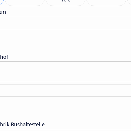
gen
hof
rik Bushaltestelle