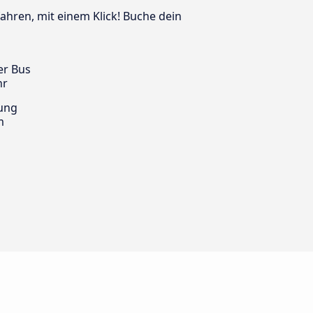
fahren, mit einem Klick! Buche dein
er Bus
hr
ung
m