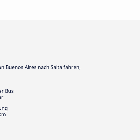
von Buenos Aires nach Salta fahren,
er Bus
hr
ung
 km