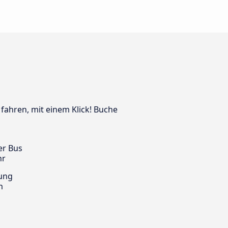
 fahren, mit einem Klick! Buche
er Bus
hr
ung
m