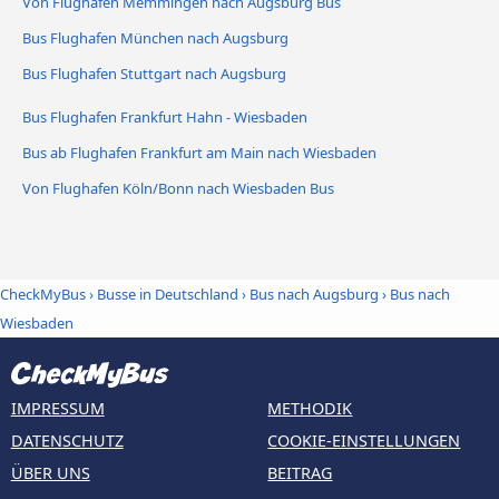
Von Flughafen Memmingen nach Augsburg Bus
Bus Flughafen München nach Augsburg
Bus Flughafen Stuttgart nach Augsburg
Bus Flughafen Frankfurt Hahn - Wiesbaden
Bus ab Flughafen Frankfurt am Main nach Wiesbaden
Von Flughafen Köln/Bonn nach Wiesbaden Bus
CheckMyBus
›
Busse in Deutschland
›
Bus nach Augsburg
›
Bus nach
Wiesbaden
IMPRESSUM
METHODIK
DATENSCHUTZ
COOKIE-EINSTELLUNGEN
ÜBER UNS
BEITRAG