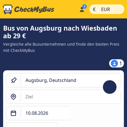
|
|
€
EUR
Bus von Augsburg nach Wiesbaden
ab 29 €
Vergleiche alle Busunternehmen und finde den besten Preis
mit CheckMyBus
1