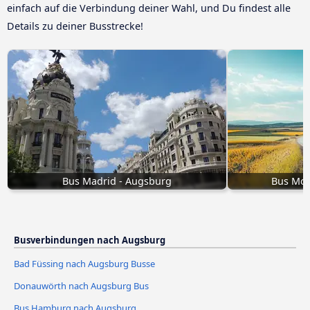
einfach auf die Verbindung deiner Wahl, und Du findest alle
Details zu deiner Busstrecke!
Bus Madrid - Augsburg
Bus Mos
Busverbindungen nach Augsburg
Bad Füssing nach Augsburg Busse
Donauwörth nach Augsburg Bus
Bus Hamburg nach Augsburg