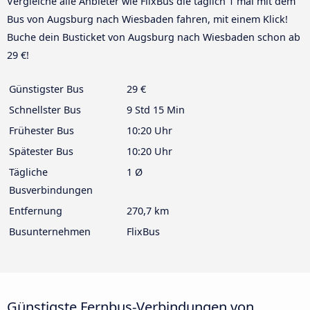
Vergleiche alle Anbieter wie FlixBus die täglich 1 mal mit dem
Bus von Augsburg nach Wiesbaden fahren, mit einem Klick!
Buche dein Busticket von Augsburg nach Wiesbaden schon ab
29 €!
Günstigster Bus
29 €
Schnellster Bus
9 Std 15 Min
Frühester Bus
10:20 Uhr
Spätester Bus
10:20 Uhr
Tägliche
1 Ø
Busverbindungen
Entfernung
270,7 km
Busunternehmen
FlixBus
Günstigste Fernbus-Verbindungen von