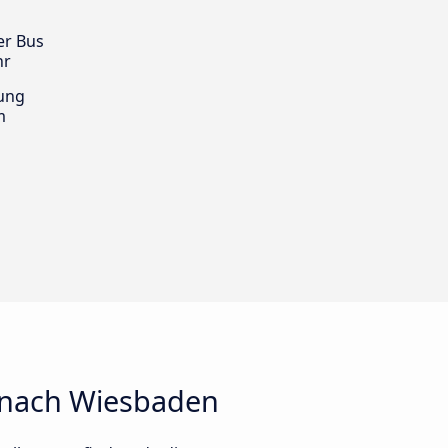
er Bus
hr
ung
m
 nach Wiesbaden