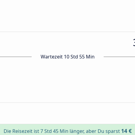
Wartezeit 10 Std 55 Min
14 €
Die Reisezeit ist 7 Std 45 Min länger, aber Du sparst