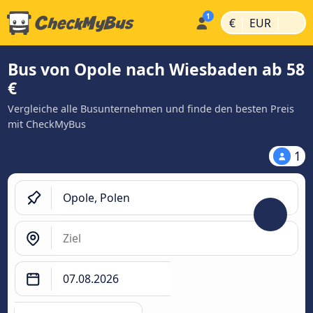
|
|
€
EUR
Bus von Opole nach Wiesbaden ab 58
€
Vergleiche alle Busunternehmen und finde den besten Preis
mit CheckMyBus
1