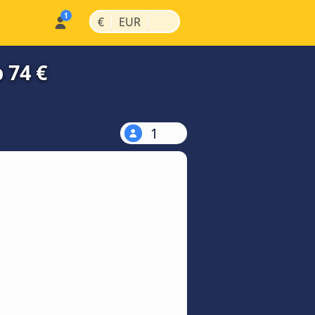
|
|
€
EUR
 74 €
1