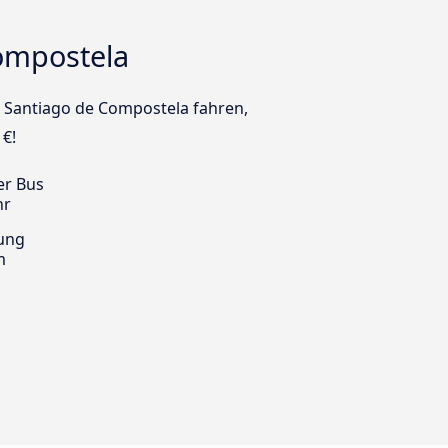
ompostela
h Santiago de Compostela fahren,
 €!
er Bus
hr
ung
m