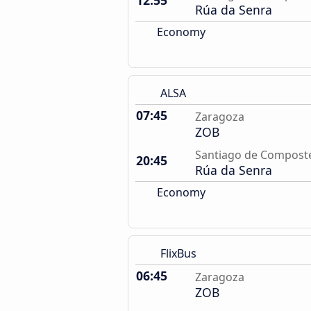
12:55
Rúa da Senra
Economy
ALSA
07:45
Zaragoza
ZOB
Santiago de Compost
20:45
Rúa da Senra
Economy
FlixBus
06:45
Zaragoza
ZOB