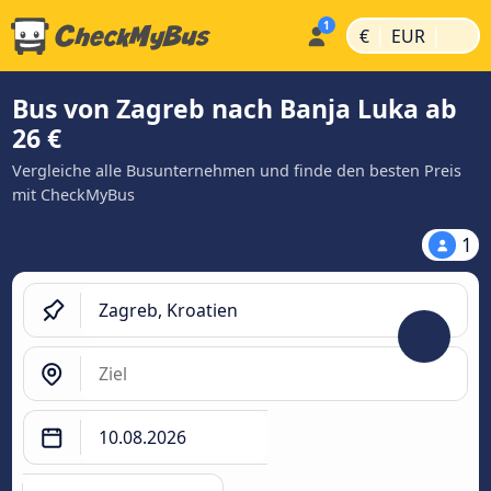
|
|
€
EUR
Bus von Zagreb nach Banja Luka ab
26 €
Vergleiche alle Busunternehmen und finde den besten Preis
mit CheckMyBus
1