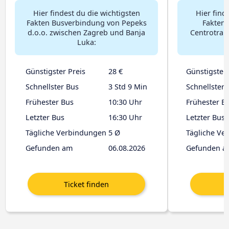
Hier findest du die wichtigsten
Hier find
Fakten Busverbindung von Pepeks
Fakten
d.o.o. zwischen Zagreb und Banja
Centrotran
Luka:
Günstigster Preis
28 €
Günstigster 
Schnellster Bus
3 Std 9 Min
Schnellster 
Frühester Bus
10:30 Uhr
Frühester B
Letzter Bus
16:30 Uhr
Letzter Bus
Tägliche Verbindungen
5 Ø
Tägliche Ve
Gefunden am
06.08.2026
Gefunden a