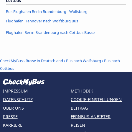
Cottbus
Bus Flughafen Berlin Brandenburg - Wolfsburg
Flughafen Hannover nach Wolfsburg Bus
Flughafen Berlin Brandenburg nach Cottbus Busse
CheckMyBus
›
Busse in Deutschland
›
Bus nach Wolfsburg
›
Bus nach
Cottbus
IMPRESSUM
METHODIK
DATENSCHUTZ
COOKIE-EINSTELLUNGEN
ÜBER UNS
BEITRAG
PRESSE
FERNBUS-ANBIETER
KARRIERE
REISEN