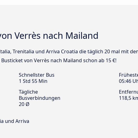
von Verrès nach Mailand
 Italia, Trenitalia und Arriva Croatia die täglich 20 mal mit
n Busticket von Verrès nach Mailand schon ab 15 €!
Schnellster Bus
Frühest
1 Std 55 Min
05:46 U
Tägliche
Entfern
Busverbindungen
118,5 k
20 Ø
tia und Arriva