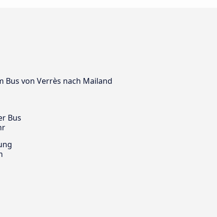
 dem Bus von Verrès nach Mailand
er Bus
hr
ung
m