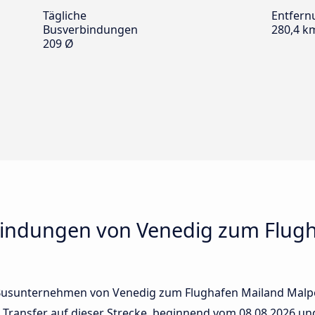
Tägliche
Entfern
Busverbindungen
280,4 k
209 Ø
bindungen von Venedig zum Flug
Busunternehmen von Venedig zum Flughafen Mailand Malpen
n Transfer auf dieser Strecke, beginnend vom
08.08.2026
und