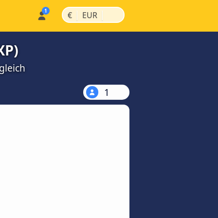
|
|
€
EUR
XP)
gleich
1