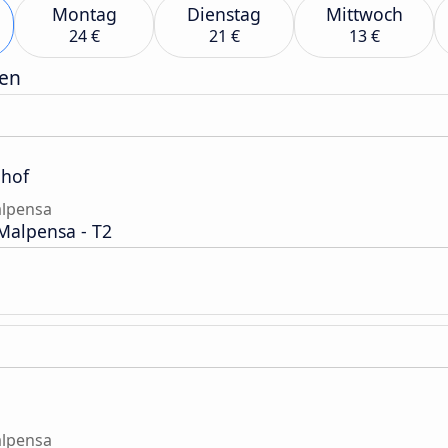
Montag
Dienstag
Mittwoch
24 €
21 €
13 €
gen
nhof
alpensa
Malpensa - T2
alpensa