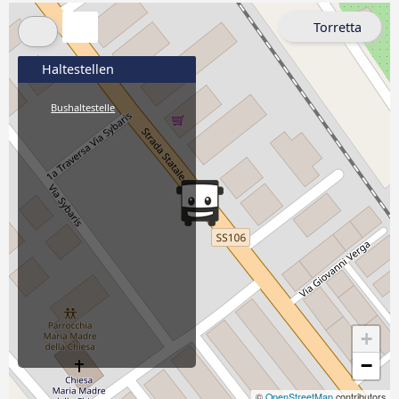
Torretta
Haltestellen
Bushaltestelle
+
−
©
OpenStreetMap
contributors