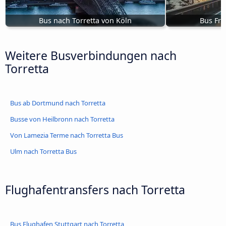
Bus nach Torretta von Köln
Bus Fre
Weitere Busverbindungen nach
Torretta
Bus ab Dortmund nach Torretta
Busse von Heilbronn nach Torretta
Von Lamezia Terme nach Torretta Bus
Ulm nach Torretta Bus
Flughafentransfers nach Torretta
Bus Flughafen Stuttgart nach Torretta