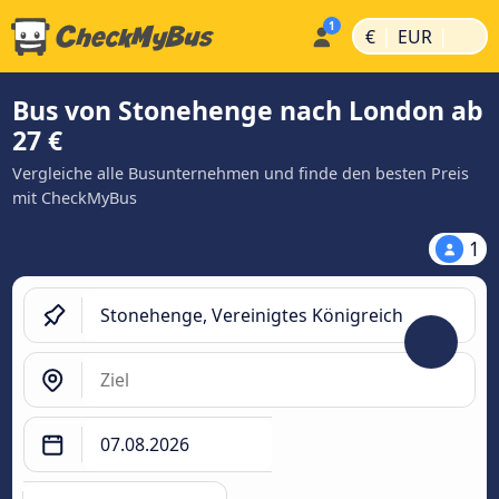
|
|
€
EUR
Bus von Stonehenge nach London ab
27 €
Vergleiche alle Busunternehmen und finde den besten Preis
mit CheckMyBus
1