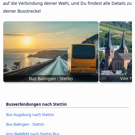
auf die Verbindung deiner Wahl, und Du findest alle Details zu
deiner Busstrecke!
Bus Balingen - Stettin
Von Tri
Busverbindungen nach Stettin
Bus Augsburg nach Stettin
Bus Balingen - Stettin
Von Bielefeld nach Stettin Bus