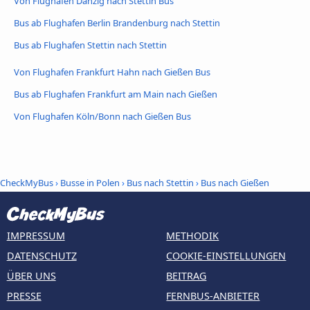
Von Flughafen Danzig nach Stettin Bus
Bus ab Flughafen Berlin Brandenburg nach Stettin
Bus ab Flughafen Stettin nach Stettin
Von Flughafen Frankfurt Hahn nach Gießen Bus
Bus ab Flughafen Frankfurt am Main nach Gießen
Von Flughafen Köln/Bonn nach Gießen Bus
CheckMyBus
›
Busse in Polen
›
Bus nach Stettin
›
Bus nach Gießen
IMPRESSUM
METHODIK
DATENSCHUTZ
COOKIE-EINSTELLUNGEN
ÜBER UNS
BEITRAG
PRESSE
FERNBUS-ANBIETER