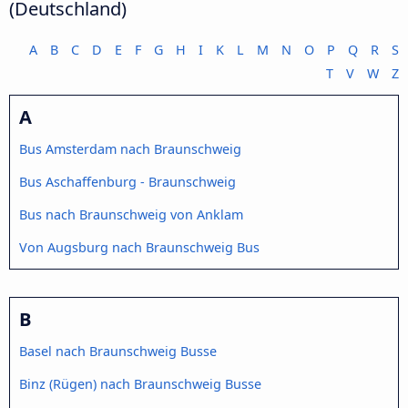
(Deutschland)
A
B
C
D
E
F
G
H
I
K
L
M
N
O
P
Q
R
S
T
V
W
Z
A
Bus Amsterdam nach Braunschweig
Bus Aschaffenburg - Braunschweig
Bus nach Braunschweig von Anklam
Von Augsburg nach Braunschweig Bus
B
Basel nach Braunschweig Busse
Binz (Rügen) nach Braunschweig Busse