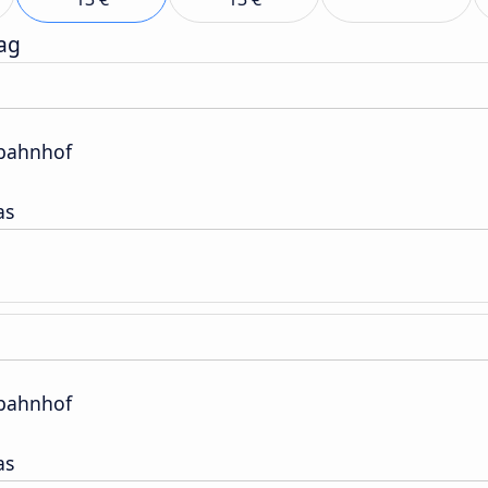
ag
sbahnhof
as
sbahnhof
as