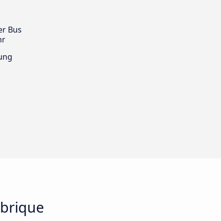
er Bus
hr
ung
Ubrique