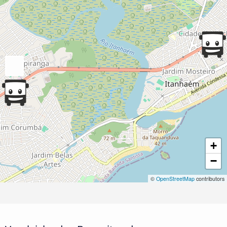
+
−
©
OpenStreetMap
contributors