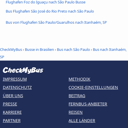
Flughafen Foz do Iguaçu nach São Paulo Busse
Bus Flughafen São José do Rio Preto nach São Paulo
Bus von Flughafen São Paulo/Guarulhos nach Itanhaém, SP
CheckMyBus
›
Busse in Brasilien
›
Bus nach São Paulo
›
Bus nach Itanhaém,
SP
IMPRESSUM
METHODIK
DATENSCHUTZ
COOKIE-EINSTELLUNGEN
ÜBER UNS
BEITRAG
PRESSE
FERNBUS-ANBIETER
KARRIERE
REISEN
PARTNER
ALLE LÄNDER