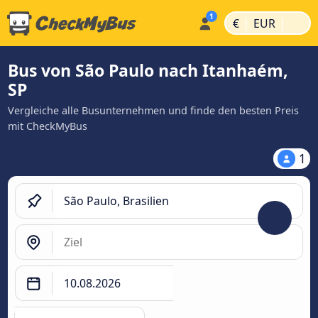
|
|
€
EUR
Bus von São Paulo nach Itanhaém,
SP
Vergleiche alle Busunternehmen und finde den besten Preis
mit CheckMyBus
1