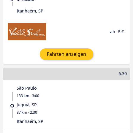
Itanhaém, SP
ab
8 €
Fahrten anzeigen
6:30
São Paulo
133 km - 3:00
Juquiá, SP
87 km - 2:30
Itanhaém, SP