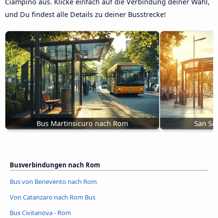
Ciampino aus. Klicke einfach auf die Verbindung deiner Wahl,
und Du findest alle Details zu deiner Busstrecke!
Bus Martinsicuro nach Rom
San Se
Busverbindungen nach Rom
Bus von Benevento nach Rom
Von Catanzaro nach Rom Bus
Bus Civitanova - Rom